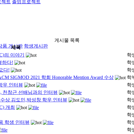
로젝트
졸업프로젝트
게시물 목록
작품 게시판
학생게시판
제목
C)의 이야기
학
뷰하다!
학
오다!
학
MOD 2021 학회 Honorable Mention Award 수상
학
학우 인터뷰
학
자, 천창근 선배님과의 인터뷰
학
 수상 김도민,박성창 학우 인터뷰
학
) 개최
학
학
성욱 학생 인터뷰
학
학