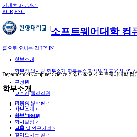
컨텐츠 바로가기
KOR
ENG
소프트웨어대학 컴
홈으로
오시는 길
HY-IN
학부소개
학부장 인사말
학부소개
학부뉴스
학사일정
교육 및 연
Department of Computer Science 한양대학교 소프트웨어
구성원
학부소개
교수진
행정직원
학부장 인사말
>
입학안내
학부소개
>
학부뉴스
>
학부
대학원
학사일정
>
교육
교육 및 연구시설
>
찾아오시는 길
>