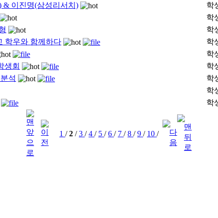
 & 이진명(삼성리서치)
학
학
형
학
학교 학우와 함께하다
학
학
 학생회
학
 분석
학
학
학
1
/
2
/
3
/
4
/
5
/
6
/
7
/
8
/
9
/
10
/