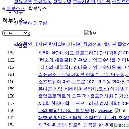
교육목표
교육과정
교과운영
교육사업단
인턴쉽
산학프
학부소개
학부뉴스
연구
학부뉴스
연구분야
연구실
열린광장
필수확인 게시판
학사일반 게시판
취업정보 게시판
졸업
번호
164
제8회 한양대학교 프로그래밍 경시대회(HCP
163
[컴소의 새얼굴] : 김은솔 신임교수님을 인터
162
[컴소의 새얼굴] : 김태욱 신임교수님을 뵙고 
161
컴퓨터소프트웨어학부 정형수 교수 연구팀, ACM SIG
160
소프트웨어 마에스트로 10기 연수생 한다진 
159
유니콘 기업 '비바리퍼블리카(토스)'의 개발
158
졸업프로젝트의 모든 것 / 졸프전시회 인기상
157
제6회 한양대학교 프로그래밍 경시대회(HCPC
156
나의 해외인턴십 - 백수영(Hypersense)
155
대학생 창업자 인터뷰: 스타트업 TakeIT 조
154
제 7회 워크샵, 진로와 친목을 한 번에