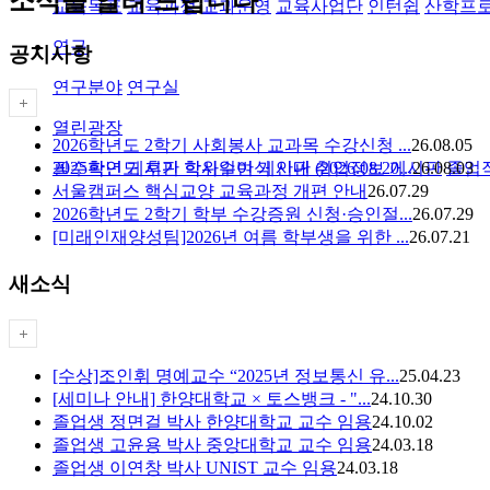
소식을 알려 드립니다
교육목표
교육과정
교과운영
교육사업단
인턴쉽
산학프
연구
공지사항
연구분야
연구실
열린광장
2026학년도 2학기 사회봉사 교과목 수강신청 ...
26.08.05
필수확인 게시판
학사일반 게시판
취업정보 게시판
졸업
2025학년도 후기 학위수여식 안내 (2026.08.20...
26.08.03
서울캠퍼스 핵심교양 교육과정 개편 안내
26.07.29
2026학년도 2학기 학부 수강증원 신청·승인절...
26.07.29
[미래인재양성팀]2026년 여름 학부생을 위한 ...
26.07.21
새소식
[수상]조인휘 명예교수 “2025년 정보통신 유...
25.04.23
[세미나 안내] 한양대학교 × 토스뱅크 - "...
24.10.30
졸업생 정면걸 박사 한양대학교 교수 임용
24.10.02
졸업생 고윤용 박사 중앙대학교 교수 임용
24.03.18
졸업생 이연창 박사 UNIST 교수 임용
24.03.18