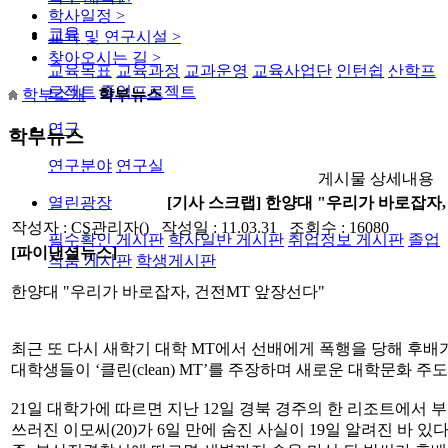
학사일정
>
교육
교육 및 연구시설
>
찾아오시는 길
>
교육목표
교육과정
교과운영
교육사업단
인턴쉽
산학프
로젝트
졸업프로젝트
학부소개
학부뉴스
연구
학부뉴스
연구분야
연구실
게시물 상세내용
열린광장
[기사 스크랩] 한양대 "우리가 바로잡자
작성자 : CS관리자() 작성일 : 11.03.31 조회수 : 16080
필수확인 게시판
학사일반 게시판
취업정보 게시판
졸업
[파이낸셜뉴스]
작품 게시판
학생게시판
한양대 "우리가 바로잡자, 건전MT 앞장선다"
최근 또 다시 새학기 대학 MT에서 선배에게 폭행을 당해 후
대학생들이 ‘클린(clean) MT’를 주장하며 새로운 대학문화 주
21일 대학가에 따르면 지난 12일 경북 경주의 한 리조트에서 부
쓰러진 이모씨(20)가 6일 만에 숨진 사실이 19일 알려진 바 