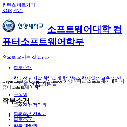
컨텐츠 바로가기
KOR
ENG
소프트웨어대학 컴
퓨터소프트웨어학부
홈으로
오시는 길
HY-IN
학부소개
학부장 인사말
학부소개
학부뉴스
학사일정
교육 및 연
Department of Computer Science 한양대학교 소프트웨어대학 컴
구시설
찾아오시는 길
퓨터소프트웨어학부
구성원
학부소개
교수진
행정직원
학부장 인사말
>
입학안내
학부소개
>
학부뉴스
>
학부
대학원