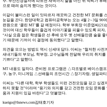
주. 부산진경찰서에 따르면 새벽까지 술을 마신 뒤 박씨가 후배
으로 때려 숨지게 했다는 것이다.
이같이 불미스런 일이 잇따르자 깨끗하고 건전한 MT 문화를 
눈길을 끈다. 한양대학교 컴퓨터공학부는 오는 4월 2∼3일 9
련원으로 ‘클린 MT’를 갈 예정이다. 학부 부회장 이준엽씨(21)
것이며 대신 학우들이 즐겁게 이야기꽃을 피울수 있도록 피자, 
“사실 요즘 젊은 학생들은 선·후배 모두 옛 선배들만큼 술을 
기 때문에 기꺼이 이 결정에 동의했다”고 말했다.
의견을 모으는 방법도 역시 신세대 답다. 이씨는 “철저한 사
새내기들의 부모님, 학부장, 교수님들께 전달해 우리의 취지를 
기쁘다”고 말했다.
MT 내용도 알차다. 준비된 프로그램은 △각조별로 베이스캠
구, 농구, 미니게임 △선배들의 조언시간 △장기자랑, 생일파티
이씨는 “다른 대학, 학부 학생들도 이런 건전모임을 갖고 싶겠
하지 못할 것”이라며 “용기와 의지를 갖고 건전한 모임 문화를 
움과 지원이 있길 바란다”고 덧붙였다.
kueigo@fnnews.com김태호기자