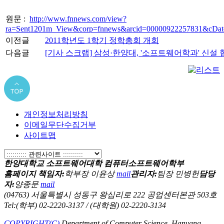
원문 :
http://www.fnnews.com/view?
ra=Sent1201m_View&corp=fnnews&arcid=00000922257831&cDa
이전글
2011학년도 1학기 정학총회 개회
다음글
[기사 스크랩] 삼성·한양대, '소프트웨어학과' 신설 
개인정보처리방침
이메일무단수집거부
사이트맵
한양대학교 소프트웨어대학 컴퓨터소프트웨어학부
홈페이지 책임자:
학부장 이윤상
mail
관리자:
팀장 민병헌
담당
자:
양종문
mail
(04763) 서울특별시 성동구 왕십리로 222 공업센터본관 503호
Tel:(학부) 02-2220-3137 / (대학원) 02-2220-3134
COPYRIGHT(C)
Department of Computer Science, Hanyang