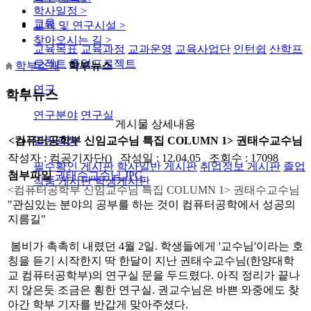
학사일정
>
교육
교육 및 연구시설
>
찾아오시는 길
>
교육목표
교육과정
교과운영
교육사업단
인턴쉽
산학프
로젝트
졸업프로젝트
학부소개
학부뉴스
연구
학부뉴스
연구분야
연구실
게시물 상세내용
열린광장
<컴퓨터공학부 신임교수님 특집 COLUMN 1> 권태수교수님
작성자 : 컴공기자단() 작성일 : 12.04.05 조회수 : 17098
필수확인 게시판
학사일반 게시판
취업정보 게시판
졸업
첨부파일
권태수교수님.JPG
작품 게시판
학생게시판
<컴퓨터공학부 신임교수님 특집 COLUMN 1> 권태수교수님
"관심있는 분야의 공부를 하는 것이 컴퓨터공학에서 성공의
지름길"
봄비가 촉촉히 내렸던 4월 2일. 학생들에게 '교수님'이라는 호
칭을 듣기 시작한지 딱 한달이 지난 권태수교수님(한양대학
교 컴퓨터공학부)의 연구실 문을 두드렸다. 아직 정리가 끝나
지 않은듯 조금은 횡한 연구실. 권교수님은 바쁜 와중에도 찾
아간 학부 기자를 반갑게 맞아주셨다.