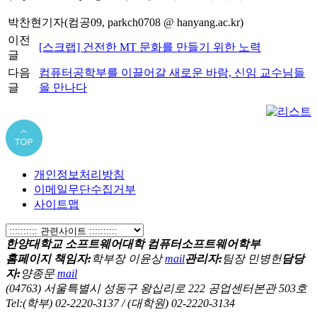
박찬현기자(컴공09, parkch0708 @ hanyang.ac.kr)
이전
[스크랩] 건전한 MT 문화를 만들기 위한 노력
글
다음
컴퓨터공학부를 이끌어갈 새로운 바람, 신임 교수님들
글
을 만나다
개인정보처리방침
이메일무단수집거부
사이트맵
한양대학교 소프트웨어대학 컴퓨터소프트웨어학부
홈페이지 책임자:
학부장 이윤상
mail
관리자:
팀장 민병헌
담당
자:
양종문
mail
(04763) 서울특별시 성동구 왕십리로 222 공업센터본관 503호
Tel:(학부) 02-2220-3137 / (대학원) 02-2220-3134