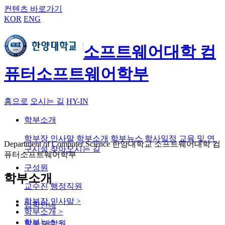
컨텐츠 바로가기
KOR
ENG
소프트웨어대학 컴
퓨터소프트웨어학부
홈으로
오시는 길
HY-IN
학부소개
학부장 인사말
학부소개
학부뉴스
학사일정
교육 및 연
Department of Computer Science 한양대학교 소프트웨어대학 컴
구시설
찾아오시는 길
퓨터소프트웨어학부
구성원
학부소개
교수진
행정직원
학부장 인사말
>
입학안내
학부소개
>
학부뉴스
>
학부
대학원