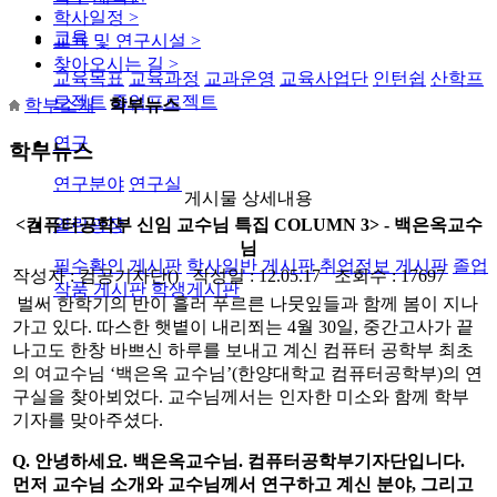
학사일정
>
교육
교육 및 연구시설
>
찾아오시는 길
>
교육목표
교육과정
교과운영
교육사업단
인턴쉽
산학프
로젝트
졸업프로젝트
학부소개
학부뉴스
연구
학부뉴스
연구분야
연구실
게시물 상세내용
열린광장
<컴퓨터공학부 신임 교수님 특집 COLUMN 3> - 백은옥교수
님
필수확인 게시판
학사일반 게시판
취업정보 게시판
졸업
작성자 : 컴공기자단() 작성일 : 12.05.17 조회수 : 17697
작품 게시판
학생게시판
벌써 한학기의 반이 흘러 푸르른 나뭇잎들과 함께 봄이 지나
가고 있다. 따스한 햇볕이 내리쬐는 4월 30일, 중간고사가 끝
나고도 한창 바쁘신 하루를 보내고 계신 컴퓨터 공학부 최초
의 여교수님 ‘백은옥 교수님’(한양대학교 컴퓨터공학부)의 연
구실을 찾아뵈었다. 교수님께서는 인자한 미소와 함께 학부
기자를 맞아주셨다.
Q. 안녕하세요. 백은옥교수님. 컴퓨터공학부기자단입니다.
먼저 교수님 소개와 교수님께서 연구하고 계신 분야, 그리고