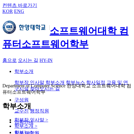
컨텐츠 바로가기
KOR
ENG
소프트웨어대학 컴
퓨터소프트웨어학부
홈으로
오시는 길
HY-IN
학부소개
학부장 인사말
학부소개
학부뉴스
학사일정
교육 및 연
Department of Computer Science 한양대학교 소프트웨어대학 컴
구시설
찾아오시는 길
퓨터소프트웨어학부
구성원
학부소개
교수진
행정직원
학부장 인사말
>
입학안내
학부소개
>
학부뉴스
>
학부
대학원