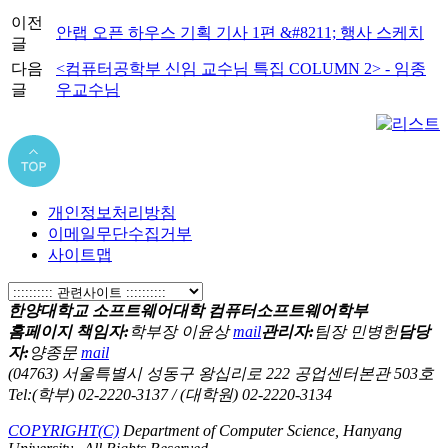
이전
안랩 오픈 하우스 기획 기사 1편 &#8211; 행사 스케치
글
다음
<컴퓨터공학부 신임 교수님 특집 COLUMN 2> - 임종
글
우교수님
개인정보처리방침
이메일무단수집거부
사이트맵
한양대학교 소프트웨어대학 컴퓨터소프트웨어학부
홈페이지 책임자:
학부장 이윤상
mail
관리자:
팀장 민병헌
담당
자:
양종문
mail
(04763) 서울특별시 성동구 왕십리로 222 공업센터본관 503호
Tel:(학부) 02-2220-3137 / (대학원) 02-2220-3134
COPYRIGHT(C)
Department of Computer Science, Hanyang