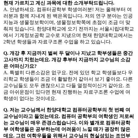
현재 가르치고 계신 과목에 대한 소개부탁드립니다.
A. 안녕하세요. 컴퓨터공학부 학생여러분! 저는 올해부터 여
러분과 함께 지내게 된 백은옥입니다. 저의 연구 분야는 인공
지능과 생물정보학이며, 생물정보학쪽에 초점이 조금 더 맞
춰져 있습니다. 한양대학교에 오기 전까지는 서울시립대학교
에서 기계정보공학 교수로 지냈으며 현재 한양대학교에서는
2학년 학생들과 자료구조론 수업을 하고 있습니다.
Q. 개강 후 지금까지 벌써 두 달이나 지났고 학부생들은 중간
고사까지 치렀는데요. 개강 후부터 지금까지 교수님의 소감
은 어떠신가요?
A. 특별히 다른소감은 없구요. 전에 있던 학교 학생들보다 우
리학교 학생들이 조금 더 활발한거 같아서 보기 좋아요. 다른
교수님들도 모두 괜찮으시고 다들 열정적이신거 같아요. 조
금 아쉬운점이 있다면 현재 진행하는 자료구조론 수업에 여
학생이 없다는 것이네요.
Q. 저는 교수님께서 한양대학교 컴퓨터공학부의 첫 번째 여
교수님이라고 들었는데요. 컴퓨터 공학부의 여학생인 저로써
는 교수님이 매우 존경스럽습니다. 이와 별개로 컴퓨터공학
부 여학생들은 공부하는데 어려움이 느낄 때가 굉장히 많은
데요. 그런 여학우들을 위해서 교수님의 현실성있는 조언부