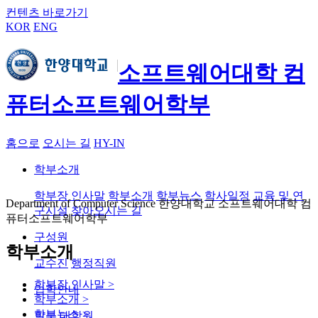
컨텐츠 바로가기
KOR
ENG
소프트웨어대학 컴
퓨터소프트웨어학부
홈으로
오시는 길
HY-IN
학부소개
학부장 인사말
학부소개
학부뉴스
학사일정
교육 및 연
Department of Computer Science 한양대학교 소프트웨어대학 컴
구시설
찾아오시는 길
퓨터소프트웨어학부
구성원
학부소개
교수진
행정직원
학부장 인사말
>
입학안내
학부소개
>
학부뉴스
>
학부
대학원