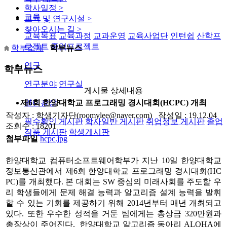
학사일정
>
교육
교육 및 연구시설
>
찾아오시는 길
>
교육목표
교육과정
교과운영
교육사업단
인턴쉽
산학프
로젝트
졸업프로젝트
학부소개
학부뉴스
연구
학부뉴스
연구분야
연구실
게시물 상세내용
열린광장
제6회 한양대학교 프로그래밍 경시대회(HCPC) 개최
작성자 : 학생기자단(roomylee@naver.com) 작성일 : 19.12.04
필수확인 게시판
학사일반 게시판
취업정보 게시판
졸업
조회수 : 18201
작품 게시판
학생게시판
첨부파일
hcpc.jpg
한양대학교 컴퓨터소프트웨어학부가 지난
10
일 한양대학교
정보통신관에서 제
6
회 한양대학교 프로그래밍 경시대회
(HC
PC)
를 개최했다
.
본 대회는
SW
중심의 미래사회를 주도할 우
리 학생들에게 문제 해결 능력과 알고리즘 설계 능력을 발휘
할 수 있는 기회를 제공하기 위해
2014
년부터 매년 개최되고
있다
.
또한 우수한 성적을 거둔 팀에게는 총상금
320
만원과
총장상이 주어진다
.
한양대학교 알고리즘 동아리
ALOHA
에