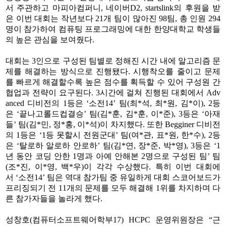
서 주관하고 마피아컴퍼니
,
네이버
D2, startslink
의 후원을 받
은 이번 대회는 작년보다
21
개 팀이 많아진
98
팀
,
총 인원
294
명이 참가하여 컴퓨팅 프로그래밍에 대한 한양대학교 학생들
의 높은 관심을 보여줬다
.
대회는
3
인으로 구성된 팀별로 정해진 시간 내에 알고리즘 문
제를 해결하는 방식으로 진행됐다
.
시행착오를 줄이고 문제
를 빠르게 해결할수록 높은 점수를 획득할 수 있어 구성원 간
협업과 전략이 요구된다
. 3
시간에 걸쳐 진행된 대회에서
Adv
anced
디비전의
1
등은
‘
소전
14’
팀
(
최
*
석
,
최
*
원
,
김
*
이
), 2
등
은
‘
끝나고롤드컵결승
’
팀
(
김
*
훈
,
김
*
훈
,
이
*
준
), 3
등은
‘
아재
들
’
팀
(
김
*
민
,
정
*
홍
,
이
*
석
)
이 차지했다
.
또한
Begginer
디비전
의
1
등은
‘
1
등 못할시 전원군대
’
팀
(
여
*
관
,
표
*
원
,
한
*
수
), 2
등
은
‘
탈로하 알로하 안로하
’
팀
(
김
*
연
,
장
*
준
,
박
*
영
), 3
등은
‘
1
년 동안 코딩 안한
1
명과 아예 안해본
2
명으로 구성된 팀
’
팀
(
조
*
진
,
이
*
영
,
백
*
우
)
이 각각 수상했다
.
특히 이번 대회에
서
‘
소전
14’
팀은 역대 참가팀 중 유일하게 대회 스코어보드가
프리징되기 전
11
개의 문제를 모두 해결해
1
위를 차지하며 다
른 참가자들을 놀라게 했다
.
성창호
(
컴퓨터소프트웨어학부
17) HCPC
운영위원장은
“
근