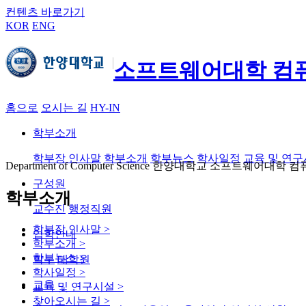
컨텐츠 바로가기
KOR
ENG
소프트웨어대학 컴
홈으로
오시는 길
HY-IN
학부소개
학부장 인사말
학부소개
학부뉴스
학사일정
교육 및 연
Department of Computer Science 한양대학교 소프트웨어
구성원
학부소개
교수진
행정직원
학부장 인사말
>
입학안내
학부소개
>
학부뉴스
>
학부
대학원
학사일정
>
교육
교육 및 연구시설
>
찾아오시는 길
>