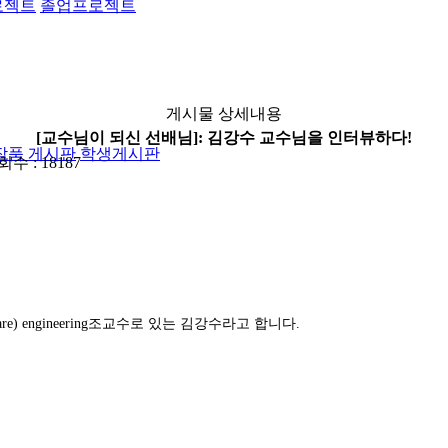
로젝트
졸업프로젝트
게시물 상세내용
[교수님이 되신 선배님]: 김강수 교수님을 인터뷰하다!
작품 게시판
학생게시판
회수 : 18187
(software) engineering조교수로 있는 김강수라고 합니다.