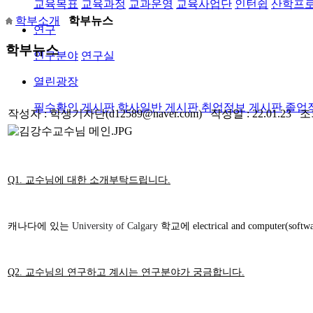
교육목표
교육과정
교과운영
교육사업단
인턴쉽
산학프
학부소개
학부뉴스
연구
학부뉴스
연구분야
연구실
열린광장
필수확인 게시판
학사일반 게시판
취업정보 게시판
졸업
작성자 : 학생기자단(d12589@naver.com) 작성일 : 22.01.23 조
Q1. 교수님에 대한 소개부탁드립니다.
캐나다에
있는
University of Calgary
학교에
electrical and computer
Q2. 교수님의 연구하고 계시는 연구분야가 궁금합니다.