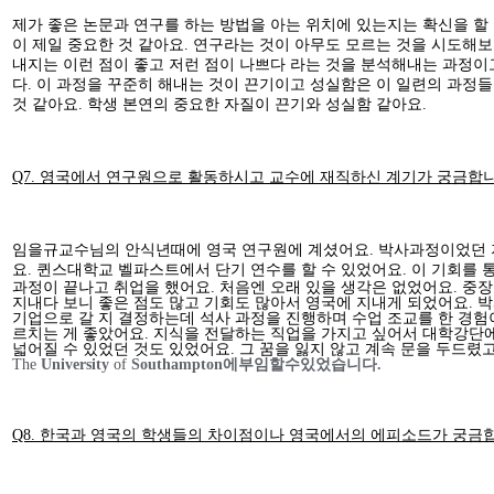
제가 좋은 논문과 연구를 하는 방법을 아는 위치에 있는지는 확신을 할 
이 제일 중요한 것 같아요. 연구라는 것이 아무도 모르는 것을 시도해
내지는 이런 점이 좋고 저런 점이 나쁘다 라는 것을 분석해내는 과정이
다. 이 과정을 꾸준히 해내는 것이 끈기이고 성실함은 이 일련의 과정들
것 같아요. 학생 본연의 중요한 자질이 끈기와 성실함 같아요.
Q7. 영국에서 연구원으로 활동하시고 교수에 재직하신 계기가 궁금합니
임을규교수님의 안식년때에 영국 연구원에 계셨어요. 박사과정이었던 
요.
퀸스대학교 벨파스트에서 단기 연수를 할 수 있었어요. 이 기회를 
과정이 끝나고 취업을 했어요. 처음엔 오래 있을 생각은 없었어요. 중장
지내다 보니 좋은 점도 많고 기회도 많아서 영국에 지내게 되었어요. 
기업으로 갈 지 결정하는데 석사 과정을 진행하며 수업 조교를 한 경험
르치는 게 좋았어요. 지식을 전달하는 직업을 가지고 싶어서 대학강단에
넓어질 수 있었던 것도 있었어요. 그 꿈을 잃지 않고 계속 문을 두드렸
The
University
of
Southampton
에
부임할
수
있었습니다
.
Q8. 한국과 영국의 학생들의 차이점이나 영국에서의 에피소드가 궁금