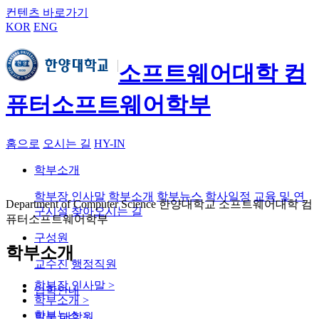
컨텐츠 바로가기
KOR
ENG
소프트웨어대학 컴
퓨터소프트웨어학부
홈으로
오시는 길
HY-IN
학부소개
학부장 인사말
학부소개
학부뉴스
학사일정
교육 및 연
Department of Computer Science 한양대학교 소프트웨어대학 컴
구시설
찾아오시는 길
퓨터소프트웨어학부
구성원
학부소개
교수진
행정직원
학부장 인사말
>
입학안내
학부소개
>
학부뉴스
>
학부
대학원