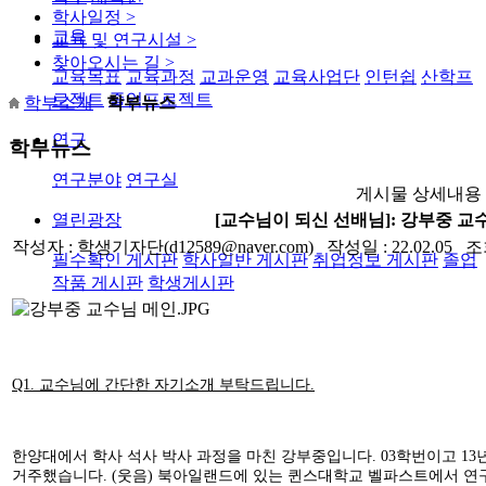
학사일정
>
교육
교육 및 연구시설
>
찾아오시는 길
>
교육목표
교육과정
교과운영
교육사업단
인턴쉽
산학프
로젝트
졸업프로젝트
학부소개
학부뉴스
연구
학부뉴스
연구분야
연구실
게시물 상세내용
열린광장
[교수님이 되신 선배님]: 강부중 
작성자 : 학생기자단(d12589@naver.com) 작성일 : 22.02.05 조
필수확인 게시판
학사일반 게시판
취업정보 게시판
졸업
작품 게시판
학생게시판
Q1. 교수님에 간단한 자기소개 부탁드립니다.
한양대에서 학사 석사 박사 과정을 마친
강부중입니다. 03학번이고 13
거주했습니다. (웃음)
북아일랜드에 있는
퀸스대학교 벨파스트에서 연구